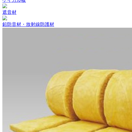
ケイカル板
遮音材
鉛防音材・放射線防護材