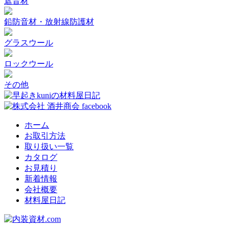
遮音材
鉛防音材・放射線防護材
グラスウール
ロックウール
その他
ホーム
お取引方法
取り扱い一覧
カタログ
お見積り
新着情報
会社概要
材料屋日記