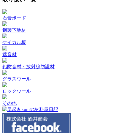
石膏ボード
鋼製下地材
ケイカル板
遮音材
鉛防音材・放射線防護材
グラスウール
ロックウール
その他