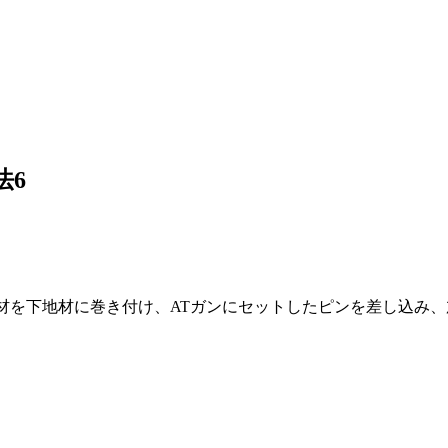
法6
火被覆材を下地材に巻き付け、ATガンにセットしたピンを差し込