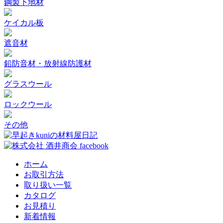
鋼製下地材
ケイカル板
遮音材
鉛防音材・放射線防護材
グラスウール
ロックウール
その他
ホーム
お取引方法
取り扱い一覧
カタログ
お見積り
新着情報