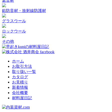
遮音材
鉛防音材・放射線防護材
グラスウール
ロックウール
その他
ホーム
お取引方法
取り扱い一覧
カタログ
お見積り
新着情報
会社概要
材料屋日記