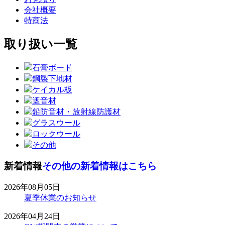
会社概要
特商法
取り扱い一覧
石膏ボード
鋼製下地材
ケイカル板
遮音材
鉛防音材・放射線防護材
グラスウール
ロックウール
その他
新着情報
その他の新着情報はこちら
2026年08月05日
夏季休業のお知らせ
2026年04月24日