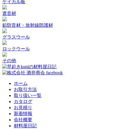
ケイカル板
遮音材
鉛防音材・放射線防護材
グラスウール
ロックウール
その他
ホーム
お取引方法
取り扱い一覧
カタログ
お見積り
新着情報
会社概要
材料屋日記