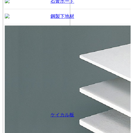
石膏ボード
鋼製下地材
ケイカル板