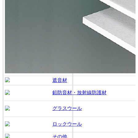
遮音材
鉛防音材・放射線防護材
グラスウール
ロックウール
その他