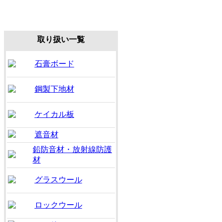
取り扱い一覧
石膏ボード
鋼製下地材
ケイカル板
遮音材
鉛防音材・放射線防護
材
グラスウール
ロックウール