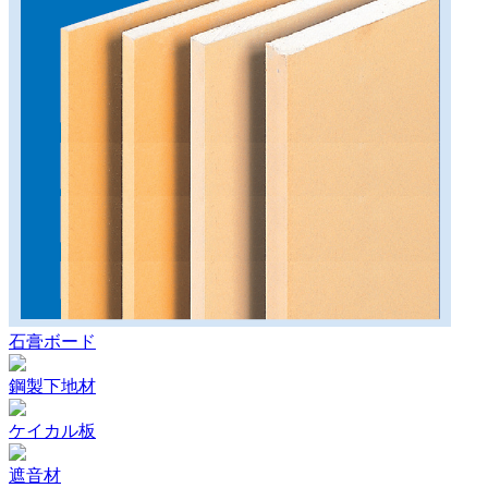
石膏ボード
鋼製下地材
ケイカル板
遮音材