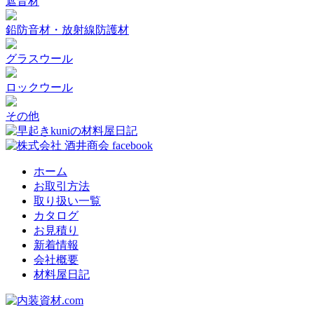
遮音材
鉛防音材・放射線防護材
グラスウール
ロックウール
その他
ホーム
お取引方法
取り扱い一覧
カタログ
お見積り
新着情報
会社概要
材料屋日記