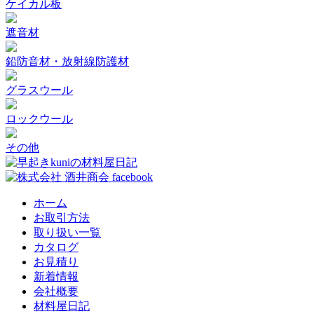
ケイカル板
遮音材
鉛防音材・放射線防護材
グラスウール
ロックウール
その他
ホーム
お取引方法
取り扱い一覧
カタログ
お見積り
新着情報
会社概要
材料屋日記