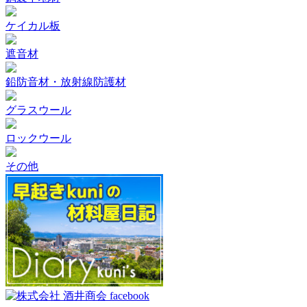
ケイカル板
遮音材
鉛防音材・放射線防護材
グラスウール
ロックウール
その他