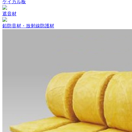
ケイカル板
遮音材
鉛防音材・放射線防護材