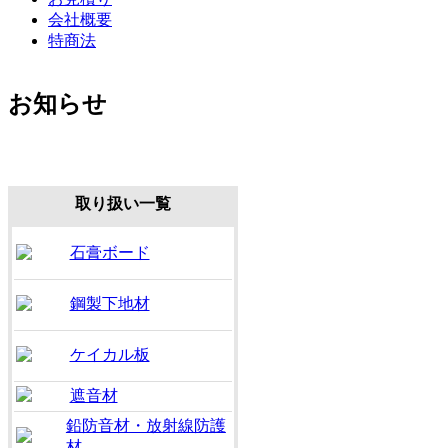
会社概要
特商法
お知らせ
取り扱い一覧
石膏ボード
鋼製下地材
ケイカル板
遮音材
鉛防音材・放射線防護
材