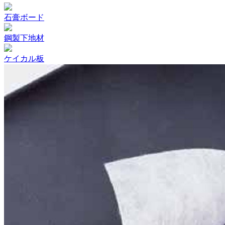
石膏ボード
鋼製下地材
ケイカル板