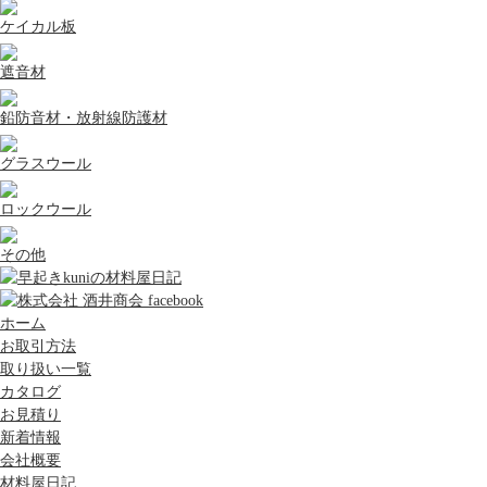
ケイカル板
遮音材
鉛防音材・放射線防護材
グラスウール
ロックウール
その他
ホーム
お取引方法
取り扱い一覧
カタログ
お見積り
新着情報
会社概要
材料屋日記