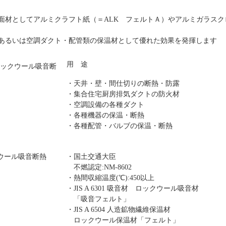
材としてアルミクラフト紙（＝ALK フェルトＡ）やアルミガラスクロ
あるいは空調ダクト・配管類の保温材として優れた効果を発揮します
用 途
・天井・壁・間仕切りの断熱・防露
・集合住宅厨房排気ダクトの防火材
・空調設備の各種ダクト
・各種機器の保温・断熱
・各種配管・バルブの保温・断熱
・国土交通大臣
不燃認定:NM-8602
・熱間収縮温度(℃):450以上
・JIS A 6301 吸音材 ロックウール吸音材
「吸音フェルト」
・JIS A 6504 人造鉱物繊維保温材
ロックウール保温材「フェルト」