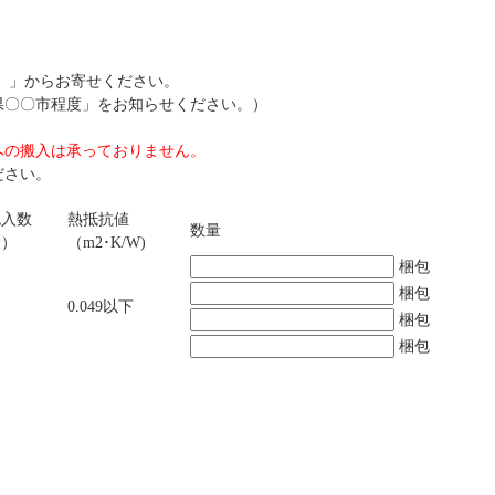
」」からお寄せください。
県〇〇市程度」をお知らせください。）
への搬入は承っておりません。
ださい。
包入数
熱抵抗値
数量
枚）
（m2･K/W)
梱包
梱包
0.049以下
梱包
梱包