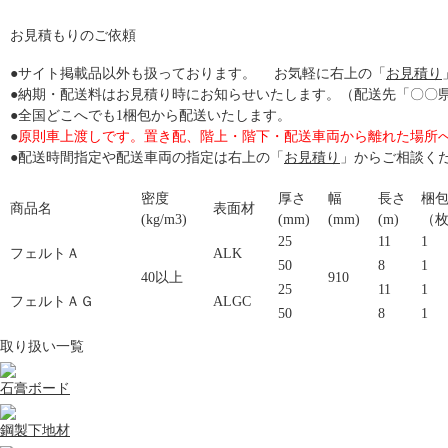
お見積もりのご依頼
●サイト掲載品以外も扱っております。 お気軽に右上の「
お見積り
●納期・配送料はお見積り時にお知らせいたします。（配送先「〇〇
●全国どこへでも1梱包から配送いたします。
●
原則車上渡しです。置き配、階上・階下・配送車両から離れた場所
●配送時間指定や配送車両の指定は右上の「
お見積り
」からご相談く
密度
厚さ
幅
長さ
梱
商品名
表面材
(kg/m3)
(mm)
(mm)
(m)
（
25
11
1
フェルトＡ
ALK
50
8
1
40以上
910
25
11
1
フェルトＡＧ
ALGC
50
8
1
取り扱い一覧
石膏ボード
鋼製下地材