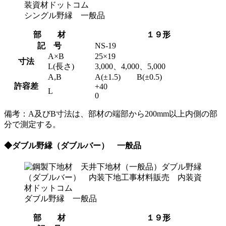
シングル野縁 一般品
部 材
１９形
記 号
NS-19
A×B
25×19
寸法
L(長さ)
3,000、4,000、5,000
A,B
A(±1.5) B(±0.5)
許容差
+40
L
0
備考：A及びB寸法は、部材の端部から200mm以上内側の部
分で測定する。
◆ダブル野縁（ダブルバー） 一般品
ダブル野縁 一般品
部 材
１９形