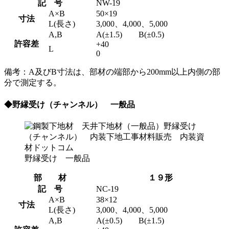
記 号
NW-19
A×B
50×19
寸法
L(長さ)
3,000、4,000、5,000
A,B
A(±1.5) B(±0.5)
許容差
+40
L
0
備考：A及びB寸法は、部材の端部から200mm以上内側の部
分で測定する。
◆野縁受け（チャンネル） 一般品
野縁受け 一般品
部 材
１９形
記 号
NC-19
A×B
38×12
寸法
L(長さ)
3,000、4,000、5,000
A,B
A(±0.5) B(±1.5)