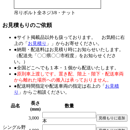
吊りボルト全ネジ3/8・ナット
お見積もりのご依頼
●サイト掲載品以外も扱っております。 お気軽に右
上の「
お見積り
」」からお寄せください。
●納期・配送料はお見積り時にお知らせいたします。
（配送先「〇〇県〇〇市程度」をお知らせくださ
い。）
●全国どこへでも１本・１個から配送いたします。
●
原則車上渡しです。置き配、階上・階下・配送車両
から離れた場所への搬入は承っておりません。
●配送時間指定や配送車両の指定は右上の「
お見積
り
」からご相談ください。
長さ
品名
数量
(mm)
3,000
本
シングル野