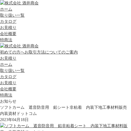
ホーム
取り扱い一覧
カタログ
お見積り
会社概要
特商法
初めての方へ
お取引方法についてのご案内
お見積り
ホーム
取り扱い一覧
カタログ
お見積り
会社概要
特商法
お知らせ
ソフトカーム 遮音防音用 鉛シート非粘着 内装下地工事材料販売
内装資材ドットコム
2023年04月18日